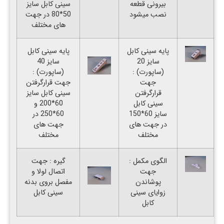
بیرونی قطعه
سینی کابل سایز
نصب میشود
50*80 در جهت
های مختلف
پایه سینی کابل
پایه سینی کابل
سایز 20
سایز 40
(ساپورت) :
(ساپورت) :
جهت
جهت قرارگرفتن
قرارگرفتن
سینی کابل سایز
سینی کابل
60*200 و
سایز 60*150
60*250 در
در جهت های
جهت های
مختلف
مختلف
الگوی مکمل :
گیره : جهت
جهت
اتصال لولا و
پوشاندن
مفصل بروی بدنه
زوایای سینی
سینی کابل
کابل