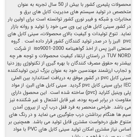
محصولات پلیمری کشور با بیش از 50 سال تجربه به عنوان
متخصص در تولید سیستم های مدیریت کابل های برق و
مخابرات و شبکه و فیبر نوری کشور توانسته است برای اولین بار
در کشور سینی کابل های پی وی سی خود را تولید و روانه بازار
نماید. تنوع تولیدات و کیفیت بالای محصولات، سینی کابل های
pvc البرز را در صدر تولید کنندگان کشور قرار داده است . گروه
صنعتی البرز پس از اخذ گواهینامه iso9001-2000 از شرکت
TUV NORD در راستای ارتقاء کیفیت محصولات و توجه هر چه
بیشتر به حقوق مصرف کنندگان با بهره گیری از تکنولوژی روز دنیا
و تجارب ارزشمند مهندسین خود به عنوان بزرگ ترین تولیدکننده
سینی کابل pvc در کشور موفق به دریافت استاندارد بین الملی
IEC برای سینی کابل pvc گردید. سینی کابل های البرز، از مواد
پلی وینیل کلراید (pvc) ساخته شده است. این محصول دارای
مقاومت در برابر ضربه بوده، غیر قابل اشتعال و غیر شکننده نیز
می باشد. طراحی منحصر به فرد قفل درب آن، از بیرون آمدن
سیم ها هنگام برداشتن درب جلوگیری می نماید و در رنگ های
متنوع طبق درخواست مشتری قابل تولید می باشد. همچنین بر
اساس نیاز مشتری امکان تولید سینی کابل های PVC با مواد
آنتی یو وی نیز فراهم می باشد.