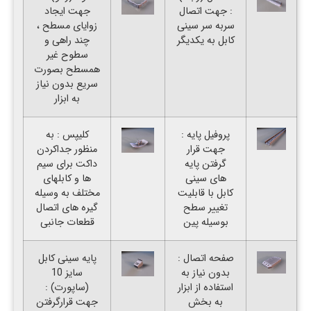
: جهت اتصال
جهت ایجاد
سربه سر سینی
زوایای مسطح ،
کابل به یکدیگر
چند راهی و
سطوح غیر
همسطح بصورت
سریع بدون نیاز
به ابزار
پروفیل پایه :
کلیپس : به
جهت قرار
منظور جداکردن
گرفتن پایه
داکت برای سیم
های سینی
ها و کابلهای
کابل با قابلیت
مختلف به وسیله
تغییر سطح
گیره های اتصال
بوسیله پین
قطعات جانبی
صفحه اتصال :
پایه سینی کابل
بدون نیاز به
سایز 10
استفاده از ابزار
(ساپورت) :
به بخش
جهت قرارگرفتن