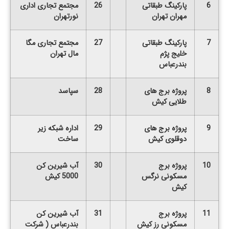
6
پارکینگ طبقاتی
26
مجتمع تجاری اداری
مهران تهران
نورتهران
7
پارکینگ طبقاتی
27
مجتمع تجاری مگا
خلیج پژم
مال تهران
بندرعباس
8
پروژه برج های
28
سپاسد
طلایی کیش
9
پروژه برج های
29
اداره شبکه زیر
دوقلوی کیش
ساخت
10
پروژه برج
30
آب شیرین کن
مسکونی نرگس
5000 کیش
کیش
11
پروژه برج
31
آب شیرین کن
مسکونی رز کیش
بندرعباس ( شرکت