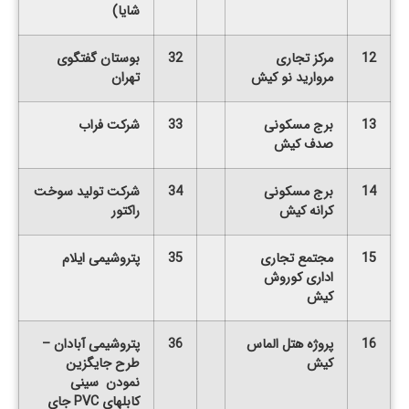
شایا)
12
مرکز تجاری
32
بوستان گفتگوی
مروارید نو کیش
تهران
13
برج مسکونی
33
شرکت فراب
صدف کیش
14
برج مسکونی
34
شرکت تولید سوخت
کرانه کیش
راکتور
15
مجتمع تجاری
35
پتروشیمی ایلام
اداری کوروش
کیش
16
پروژه هتل الماس
36
پتروشیمی آبادان –
کیش
طرح جایگزین
نمودن سینی
کابلهای
PVC
جای