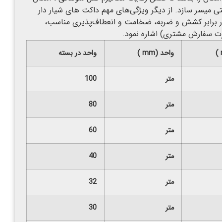
حتی میسر سازد. از دیگر ویژگی‌های مهم داکت های شیار دار
 در برابر کشش و ضربه، ضخامت و انعطاف‌پذیری مناسب،
صورت سفارش مشتری) اشاره نمود.
)
واحد
(
mm
)
واحد در بسته
متر
100
متر
80
متر
60
متر
40
متر
32
متر
30